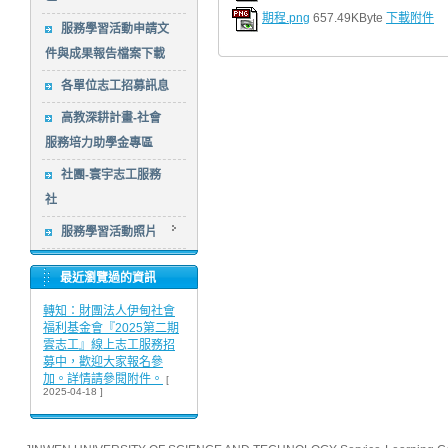
期程.png
657.49KByte
下載附件
服務學習活動申請文
件與成果報告檔案下載
各單位志工招募訊息
高教深耕計畫-社會
服務培力助學金專區
社團-寰宇志工服務
社
服務學習活動照片
最近瀏覽過的資訊
轉知：財團法人伊甸社會
福利基金會『2025第二期
雲志工』線上志工服務招
募中，歡迎大家報名參
加。詳情請參閱附件。
[
2025-04-18 ]