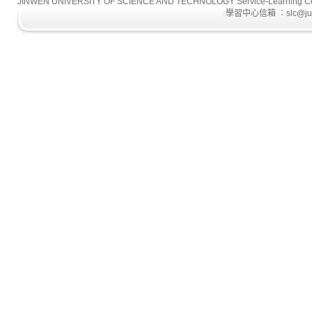
JINWEN UNIVERSITY OF SCIENCE AND TECHNOLOGY Service-L
學習中心信箱 ：slc@just