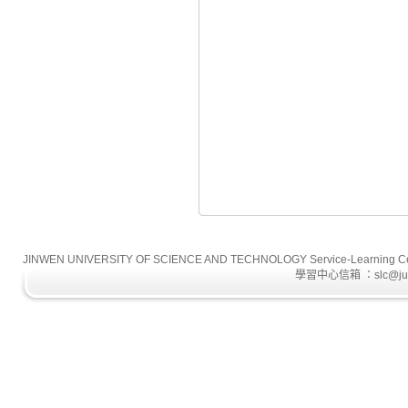
JINWEN UNIVERSITY OF SCIENCE AND TECHNOLOGY Service-L
學習中心信箱 ：slc@just