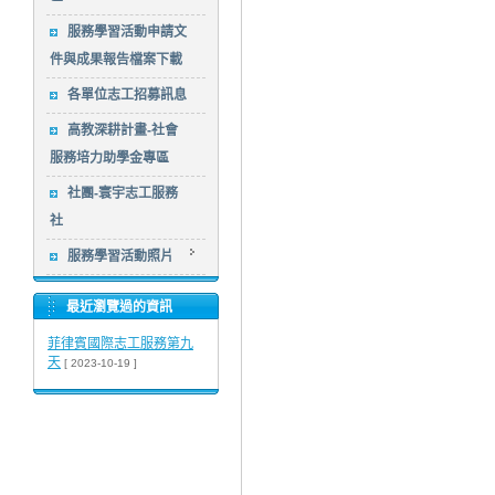
服務學習活動申請文
件與成果報告檔案下載
各單位志工招募訊息
高教深耕計畫-社會
服務培力助學金專區
社團-寰宇志工服務
社
服務學習活動照片
最近瀏覽過的資訊
菲律賓國際志工服務第九
天
[ 2023-10-19 ]